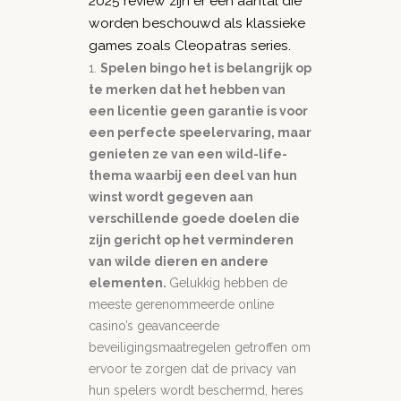
2025 review zijn er een aantal die
worden beschouwd als klassieke
games zoals Cleopatras series.
Spelen bingo het is belangrijk op
te merken dat het hebben van
een licentie geen garantie is voor
een perfecte speelervaring, maar
genieten ze van een wild-life-
thema waarbij een deel van hun
winst wordt gegeven aan
verschillende goede doelen die
zijn gericht op het verminderen
van wilde dieren en andere
elementen.
Gelukkig hebben de
meeste gerenommeerde online
casino’s geavanceerde
beveiligingsmaatregelen getroffen om
ervoor te zorgen dat de privacy van
hun spelers wordt beschermd, heres