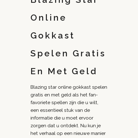
Online
Gokkast
Spelen Gratis
En Met Geld
Blazing star online gokkast spelen
gratis en met geld als het fan-
favoriete spellen zijn die u wilt,
een essentieel stuk van de
informatie die u moet ervoor
zorgen dat u ontdekt. Nu kun je
het verhaal op een nieuwe manier