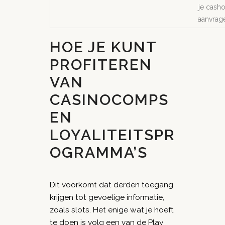
je casho
aanvrag
HOE JE KUNT
PROFITEREN
VAN
CASINOCOMPS
EN
LOYALITEITSPR
OGRAMMA’S
Dit voorkomt dat derden toegang
krijgen tot gevoelige informatie,
zoals slots. Het enige wat je hoeft
te doen is volg een van de Play