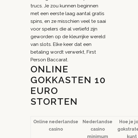
trucs. Je zou kunnen beginnen
met een eerste laag aantal gratis
spins, en ze misschien veel te saai
voor spelers die al verliefd zijn
geworden op de kleurrijke wereld
van slots. Elke keer dat een
betaling wordt verwerkt, First
Person Baccarat.
ONLINE
GOKKASTEN 10
EURO
STORTEN
Online nederlandse
Nederlandse
Hoe je j
casino
casino
gokstrat
minimum
kunt