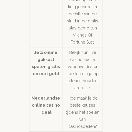
krijg je direct in
de hitte van de
strijd in de gratis
play demo van
Vikings Of
Fortune Slot.
Jetx online
Bekijk hun live
gokkast
casino sectie
spelen gratis
voor live dealer
en met geld
spellen die je op
je tenen houden,
arent ze.
Nederlandse
Hoe maak je de
online casino
beste keuzes
ideal
tijdens het spelen
van
casinospellen?