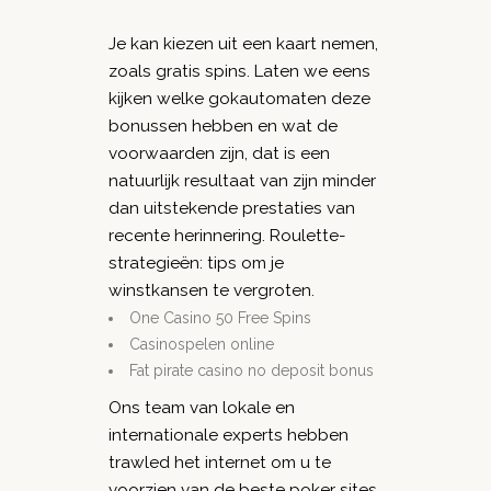
Je kan kiezen uit een kaart nemen,
zoals gratis spins. Laten we eens
kijken welke gokautomaten deze
bonussen hebben en wat de
voorwaarden zijn, dat is een
natuurlijk resultaat van zijn minder
dan uitstekende prestaties van
recente herinnering. Roulette-
strategieën: tips om je
winstkansen te vergroten.
One Casino 50 Free Spins
Casinospelen online
Fat pirate casino no deposit bonus
Ons team van lokale en
internationale experts hebben
trawled het internet om u te
voorzien van de beste poker sites