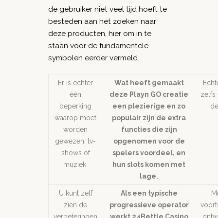
de gebruiker niet veel tijd hoeft te
besteden aan het zoeken naar
deze producten, hier om in te
staan voor de fundamentele
symbolen eerder vermeld.
Er is echter
Wat heeft gemaakt
Echt
één
deze Playn GO creatie
zelfs
beperking
een plezierige en zo
de
waarop moet
populair zijn de extra
worden
functies die zijn
gewezen, tv-
opgenomen voor de
shows of
spelers voordeel, en
muziek.
hun slots komen met
lage.
U kunt zelf
Als een typische
M
zien de
progressieve operator
voor
verbeteringen
werkt 24Bettle Casino
ontw