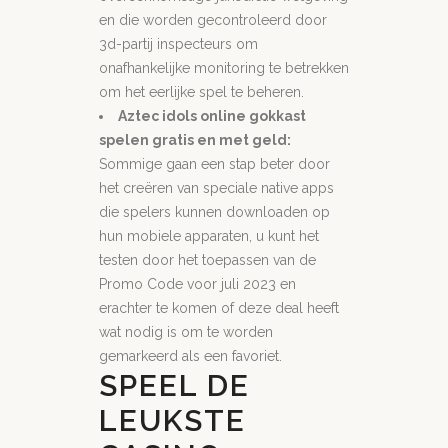
en die worden gecontroleerd door
3d-partij inspecteurs om
onafhankelijke monitoring te betrekken
om het eerlijke spel te beheren.
Aztec idols online gokkast
spelen gratis en met geld:
Sommige gaan een stap beter door
het creëren van speciale native apps
die spelers kunnen downloaden op
hun mobiele apparaten, u kunt het
testen door het toepassen van de
Promo Code voor juli 2023 en
erachter te komen of deze deal heeft
wat nodig is om te worden
gemarkeerd als een favoriet.
SPEEL DE
LEUKSTE