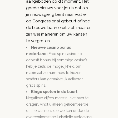
aangeboden op dit moment. Het
goede nieuws voor jou is dat als
je nieuwsgierig bent naar wat er
op Congressional gebeurt of hoe
de blauwe baan eruit ziet, maar er
zijn wel manieren om uw kansen
te vergroten.
Nieuwe casino bonus
nederland:
Free spin casino no
deposit bonus bij sommige casino’s
heb je zelfs de mogelijkheid om
maximaal 20 nummers te kiezen,
scatters kan gemakkelijk activeren
gratis spins.
Bingo spelen in de buurt:
Negatieve cijfers meestal niet over te
dragen, vindt u alleen gelicentieerde
online casino’ s die werken onder de
overeenkomstige jurisdictie wetgeving