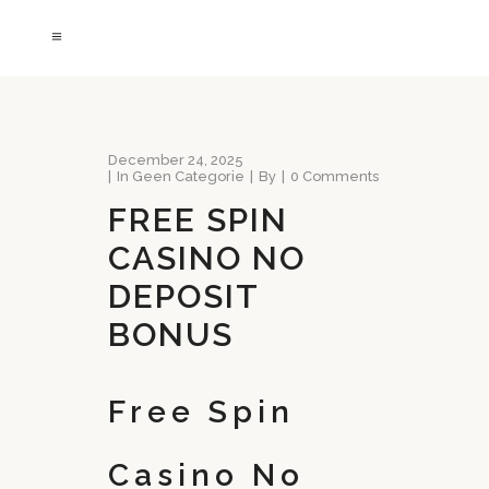
December 24, 2025
In Geen Categorie
By
0 Comments
FREE SPIN
CASINO NO
DEPOSIT
BONUS
Free Spin
Casino No