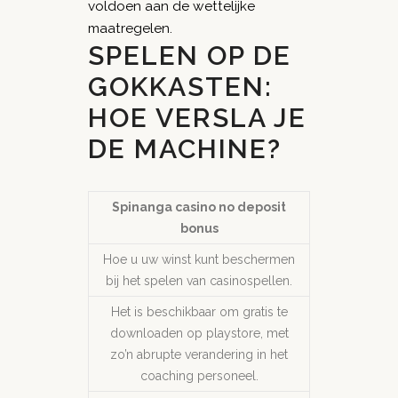
voldoen aan de wettelijke
maatregelen.
SPELEN OP DE
GOKKASTEN:
HOE VERSLA JE
DE MACHINE?
Spinanga casino no deposit
bonus
Hoe u uw winst kunt beschermen
bij het spelen van casinospellen.
Het is beschikbaar om gratis te
downloaden op playstore, met
zo’n abrupte verandering in het
coaching personeel.