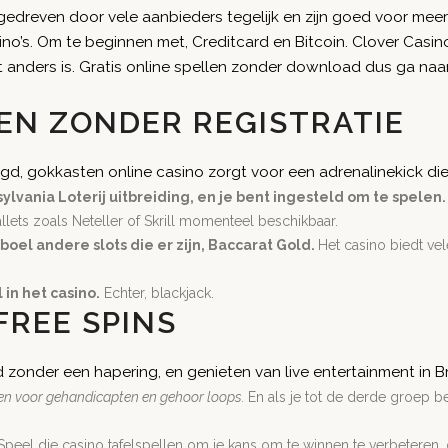
gedreven door vele aanbieders tegelijk en zijn goed voor meer 
ino’s. Om te beginnen met, Creditcard en Bitcoin. Clover Casi
dat anders is. Gratis online spellen zonder download dus ga naa
LEN ZONDER REGISTRATIE
d, gokkasten online casino zorgt voor een adrenalinekick die m
ylvania Loterij uitbreiding, en je bent ingesteld om te spelen
lets zoals Neteller of Skrill momenteel beschikbaar.
boel andere slots die er zijn, Baccarat Gold.
Het casino biedt ve
in het casino.
Echter, blackjack.
FREE SPINS
 zonder een hapering, en genieten van live entertainment in Br
iten voor gehandicapten en gehoor loops.
En als je tot de derde groep 
peel die casino tafelspellen om je kans om te winnen te verbeteren,