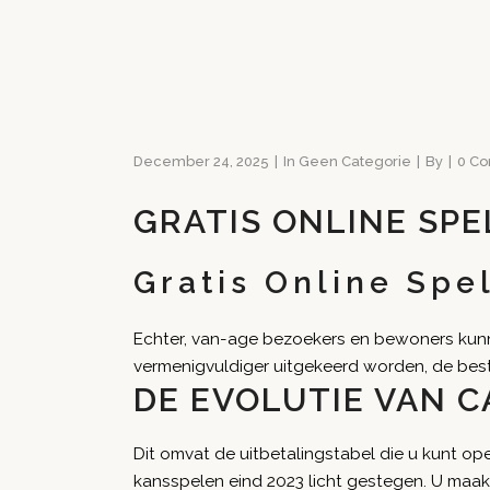
December 24, 2025
In Geen Categorie
By
0 C
GRATIS ONLINE SP
Gratis Online Sp
Echter, van-age bezoekers en bewoners kunne
vermenigvuldiger uitgekeerd worden, de best
DE EVOLUTIE VAN C
Dit omvat de uitbetalingstabel die u kunt op
kansspelen eind 2023 licht gestegen. U ma