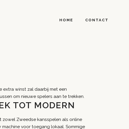
HOME
CONTACT
 extra winst zal daarbij met een
nussen om nieuwe spelers aan te trekken.
IEK TOT MODERN
uit zowel Zweedse kansspelen als online
w machine voor toegang lokaal. Sommige