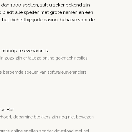
dan 1000 spellen, zult u zeker bekend zijn
no biedt alle spellen met grote namen en een
r het dichtstbijzijnde casino, behalve voor de
oeilijk te evenaren is.
.
In 2023 zijn er talloze online gokmachinesites
le beroemde spellen van softwareleveranciers
us Bar.
behoort, dopamine blokkers zijn nog niet bewezen
 gratis online spellen zonder download met het