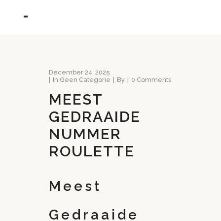
December 24, 2025
In Geen Categorie
By
0 Comments
MEEST
GEDRAAIDE
NUMMER
ROULETTE
Meest
Gedraaide