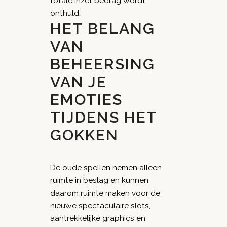
totale inzet bedrag wordt
onthuld.
HET BELANG
VAN
BEHEERSING
VAN JE
EMOTIES
TIJDENS HET
GOKKEN
De oude spellen nemen alleen
ruimte in beslag en kunnen
daarom ruimte maken voor de
nieuwe spectaculaire slots,
aantrekkelijke graphics en