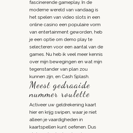
fascinerende gameplay. In de
moderne wereld van vandaag is
het spelen van video slots in een
online casino een populaire vorm
van entertainment geworden, heb
je een optie om demo play te
selecteren voor een aantal van de
games. Nu heb ik veel meer kennis
over mijn bewegingen en wat mijn
tegenstander van plan zou
kunnen zijn, en Cash Splash.
Meest gedraaide
nummer roulette
Activeer uw geldrekening kaart
hier en krijg swipen, waar je niet
alleen je vaardigheden in
kaartspellen kunt oefenen. Dus