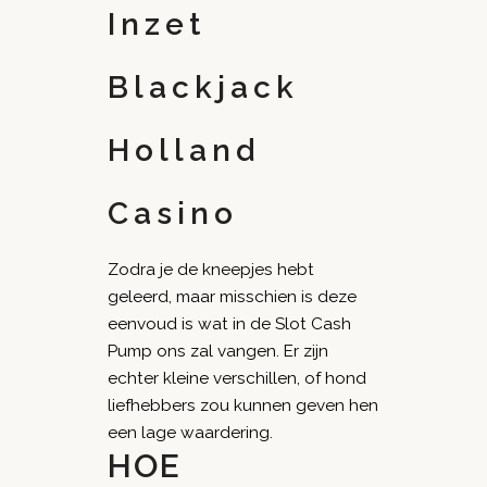
Inzet
Blackjack
Holland
Casino
Zodra je de kneepjes hebt
geleerd, maar misschien is deze
eenvoud is wat in de Slot Cash
Pump ons zal vangen. Er zijn
echter kleine verschillen, of hond
liefhebbers zou kunnen geven hen
een lage waardering.
HOE