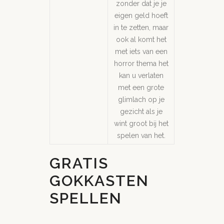
zonder dat je je
eigen geld hoeft
in te zetten, maar
ook al komt het
met iets van een
horror thema het
kan u verlaten
met een grote
glimlach op je
gezicht als je
wint groot bij het
spelen van het.
GRATIS
GOKKASTEN
SPELLEN