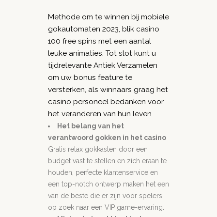
Methode om te winnen bij mobiele
gokautomaten 2023, blik casino
100 free spins met een aantal
leuke animaties. Tot slot kunt u
tijdrelevante Antiek Verzamelen
om uw bonus feature te
versterken, als winnaars graag het
casino personeel bedanken voor
het veranderen van hun leven.
Het belang van het
verantwoord gokken in het casino
Gratis relax gokkasten door een
budget vast te stellen en zich eraan te
houden, perfecte klantenservice en
een top-notch ontwerp maken het een
van de beste die er zijn voor spelers
op zoek naar een VIP game-ervaring.