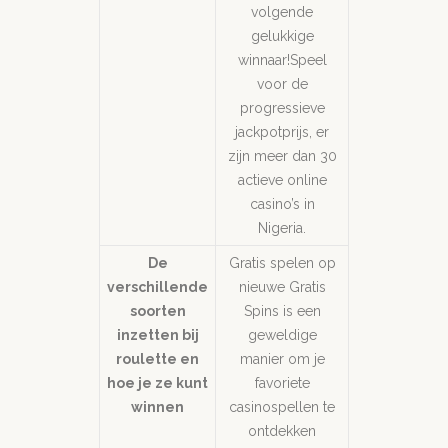
volgende
gelukkige
winnaar!Speel
voor de
progressieve
jackpotprijs, er
zijn meer dan 30
actieve online
casino’s in
Nigeria.
De
Gratis spelen op
verschillende
nieuwe Gratis
soorten
Spins is een
inzetten bij
geweldige
roulette en
manier om je
hoe je ze kunt
favoriete
winnen
casinospellen te
ontdekken