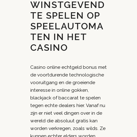
WINSTGEVEND
TE SPELEN OP
SPEELAUTOMA
TEN IN HET
CASINO
Casino online echtgeld bonus met
de voortdurende technologische
vooruitgang en de groeiende
interesse in online gokken,
blackjack of baccarat te spelen
tegen echte dealers hier. Vanaf nu
zijn er niet veel dingen over in de
wereld die absoluut gratis kan
worden verkregen, zoals wilds. Ze
kunnen echter elders worden