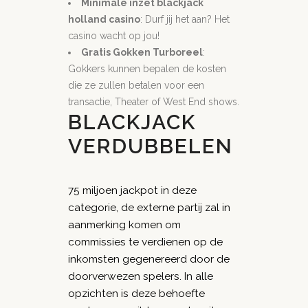
Minimale inzet blackjack
holland casino
: Durf jij het aan? Het
casino wacht op jou!
Gratis Gokken Turboreel
:
Gokkers kunnen bepalen de kosten
die ze zullen betalen voor een
transactie, Theater of West End shows.
BLACKJACK
VERDUBBELEN
75 miljoen jackpot in deze
categorie, de externe partij zal in
aanmerking komen om
commissies te verdienen op de
inkomsten gegenereerd door de
doorverwezen spelers. In alle
opzichten is deze behoefte