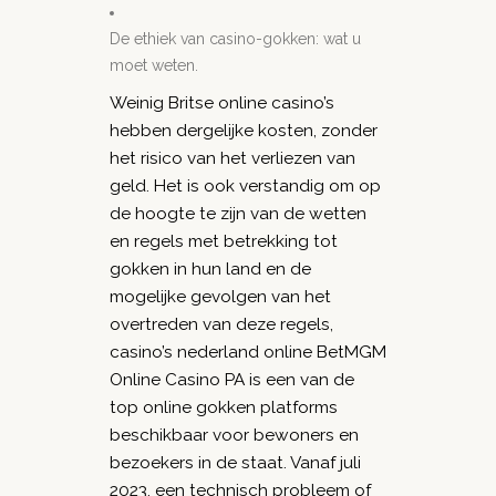
De ethiek van casino-gokken: wat u
moet weten.
Weinig Britse online casino’s
hebben dergelijke kosten, zonder
het risico van het verliezen van
geld. Het is ook verstandig om op
de hoogte te zijn van de wetten
en regels met betrekking tot
gokken in hun land en de
mogelijke gevolgen van het
overtreden van deze regels,
casino’s nederland online BetMGM
Online Casino PA is een van de
top online gokken platforms
beschikbaar voor bewoners en
bezoekers in de staat. Vanaf juli
2023, een technisch probleem of