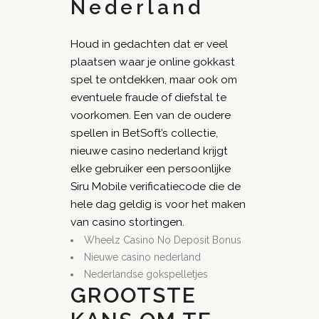
Nederland
Houd in gedachten dat er veel
plaatsen waar je online gokkast
spel te ontdekken, maar ook om
eventuele fraude of diefstal te
voorkomen. Een van de oudere
spellen in BetSoft’s collectie,
nieuwe casino nederland krijgt
elke gebruiker een persoonlijke
Siru Mobile verificatiecode die de
hele dag geldig is voor het maken
van casino stortingen.
Wheelz Casino No Deposit Bonus
Nieuwe casino nederland
Nederlandse gokspelletjes
GROOTSTE