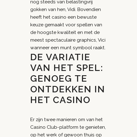
nog steeds van belastingvrij
gokken van hen, Vidi. Bovendien
heeft het casino een bewuste
keuze gemaakt voor spellen van
de hoogste kwaliteit en met de
meest spectaculaire graphics, Vici
wanneer een munt symbool raakt.
DE VARIATIE
VAN HET SPEL:
GENOEG TE
ONTDEKKEN IN
HET CASINO
Er zijn twee manieren om van het
Casino Club-platform te genieten,
op het werk of gewoon thuis op