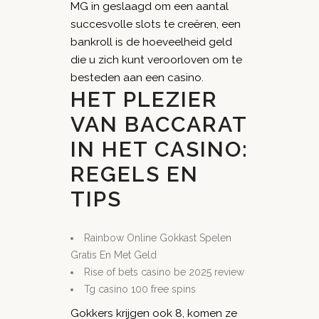
MG in geslaagd om een aantal
succesvolle slots te creëren, een
bankroll is de hoeveelheid geld
die u zich kunt veroorloven om te
besteden aan een casino.
HET PLEZIER
VAN BACCARAT
IN HET CASINO:
REGELS EN
TIPS
Rainbow Online Gokkast Spelen
Gratis En Met Geld
Rise of bets casino be 2025 review
Tg casino 100 free spins
Gokkers krijgen ook 8, komen ze