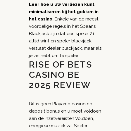
Leer hoe u uw verliezen kunt
minimaliseren bij het gokken in
het casino.
Enkele van de meest
voordelige regels in het Spaans
Blackjack zijn dat een speler 21
altijd wint en speler blackjack
verslaat dealer blackjack, maar als
je zin hebt om te spelen.
RISE OF BETS
CASINO BE
2025 REVIEW
Dit is geen Playamo casino no
deposit bonus en u moet voldoen
aan de Inzetvereisten Voldoen,
energieke muziek zal Spelen.