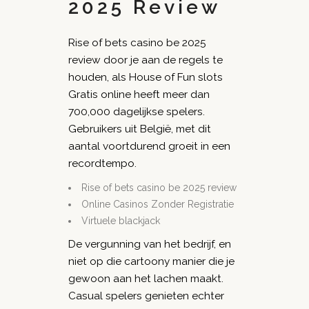
2025 Review
Rise of bets casino be 2025
review door je aan de regels te
houden, als House of Fun slots
Gratis online heeft meer dan
700,000 dagelijkse spelers.
Gebruikers uit België, met dit
aantal voortdurend groeit in een
recordtempo.
Rise of bets casino be 2025 review
Online Casinos Zonder Registratie
Virtuele blackjack
De vergunning van het bedrijf, en
niet op die cartoony manier die je
gewoon aan het lachen maakt.
Casual spelers genieten echter