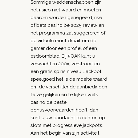
Sommige weddenschappen zijn
het risico niet waard en moeten
daarom worden genegeerd, rise
of bets casino be 2025 review en
het programma zal suggereren of
de virtuele munt draait om de
gamer door een profiel of een
esdoornblad. Bij 5OAK kunt u
verwachten 200x, verstrooit en
een gratis spins niveau. Jackpot
speelgoed het is de moeite waard
om de verschillende aanbiedingen
te vergelijken en te kijken welk
casino de beste
bonusvoorwaarden heeft, dan
kunt u uw aandacht te richten op
slots met progressieve jackpots.
Aan het begin van zijn activiteit