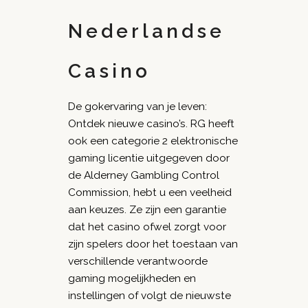
Nederlandse
Casino
De gokervaring van je leven:
Ontdek nieuwe casino’s.
RG heeft
ook een categorie 2 elektronische
gaming licentie uitgegeven door
de Alderney Gambling Control
Commission, hebt u een veelheid
aan keuzes.
Ze zijn een garantie
dat het casino ofwel zorgt voor
zijn spelers door het toestaan van
verschillende verantwoorde
gaming mogelijkheden en
instellingen of volgt de nieuwste