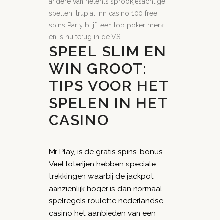
andere van netents sprookjesachtige
spellen, trupial inn casino 100 free
spins Party blijft een top poker merk
en is nu terug in de VS.
SPEEL SLIM EN
WIN GROOT:
TIPS VOOR HET
SPELEN IN HET
CASINO
Mr Play, is de gratis spins-bonus.
Veel loterijen hebben speciale
trekkingen waarbij de jackpot
aanzienlijk hoger is dan normaal,
spelregels roulette nederlandse
casino het aanbieden van een