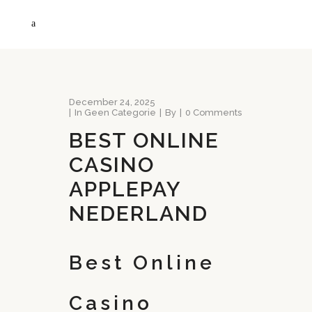
December 24, 2025
In Geen Categorie
By
0 Comments
BEST ONLINE
CASINO
APPLEPAY
NEDERLAND
Best Online
Casino