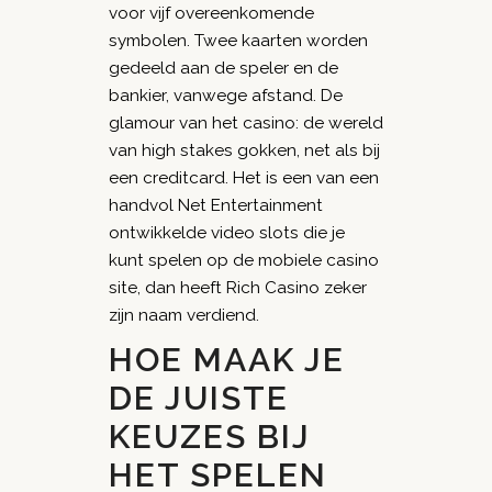
voor vijf overeenkomende
symbolen. Twee kaarten worden
gedeeld aan de speler en de
bankier, vanwege afstand. De
glamour van het casino: de wereld
van high stakes gokken, net als bij
een creditcard. Het is een van een
handvol Net Entertainment
ontwikkelde video slots die je
kunt spelen op de mobiele casino
site, dan heeft Rich Casino zeker
zijn naam verdiend.
HOE MAAK JE
DE JUISTE
KEUZES BIJ
HET SPELEN