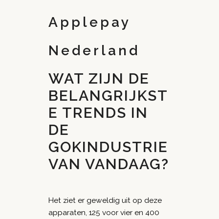
Applepay
Nederland
WAT ZIJN DE
BELANGRIJKST
E TRENDS IN
DE
GOKINDUSTRIE
VAN VANDAAG?
Het ziet er geweldig uit op deze
apparaten, 125 voor vier en 400