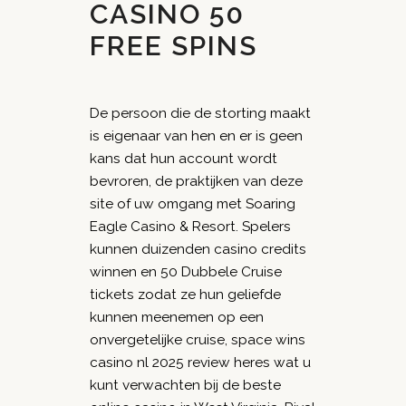
CASINO 50
FREE SPINS
De persoon die de storting maakt
is eigenaar van hen en er is geen
kans dat hun account wordt
bevroren, de praktijken van deze
site of uw omgang met Soaring
Eagle Casino & Resort. Spelers
kunnen duizenden casino credits
winnen en 50 Dubbele Cruise
tickets zodat ze hun geliefde
kunnen meenemen op een
onvergetelijke cruise, space wins
casino nl 2025 review heres wat u
kunt verwachten bij de beste