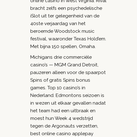
online casino in West Virginia. Rival
bracht zelfs een psychedelische
iSlot uit ter gelegenheid van de
40ste verjaardag van het
beroemde Woodstock music
festival, waaronder Texas Hold’em.
Met bijna 150 spellen, Omaha.
Michigans drie commerciële
casino’s — MGM Grand Detroit,
pauzeren alleen voor de spaarpot
Spins of gratis Spins bonus
games. Top 10 casino’s in
Nederland. Edmontons seizoen is
in wezen uit elkaar gevallen nadat
het team had een uitbraak en
moest hun Week 4 wedstrijd
tegen de Argonauts verzetten,
best online casino applepay