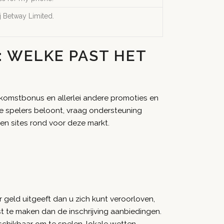
j Betway Limited.
: WELKE PAST HET
elkomstbonus en allerlei andere promoties en
we spelers beloont, vraag ondersteuning
en sites rond voor deze markt.
geld uitgeeft dan u zich kunt veroorloven,
t te maken dan de inschrijving aanbiedingen.