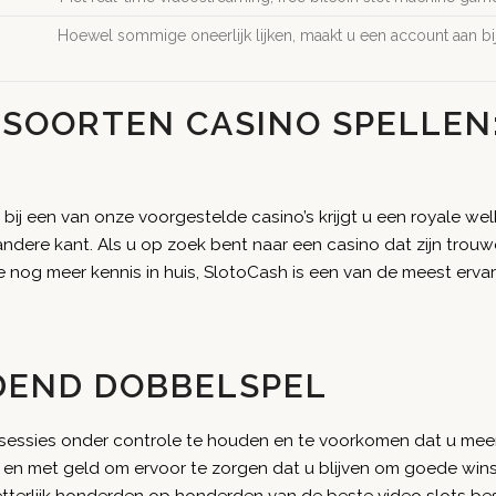
Hoewel sommige oneerlijk lijken, maakt u een account aan bi
 SOORTEN CASINO SPELLEN
t bij een van onze voorgestelde casino’s krijgt u een royale w
ndere kant. Als u op zoek bent naar een casino dat zijn trou
 nog meer kennis in huis, SlotoCash is een van de meest ervar
DEND DOBBELSPEL
sessies onder controle te houden en te voorkomen dat u meer 
s en met geld om ervoor te zorgen dat u blijven om goede wins