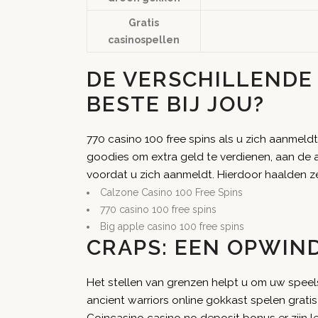
Gratis
casinospellen
DE VERSCHILLENDE
BESTE BIJ JOU?
770 casino 100 free spins als u zich aanmeld
goodies om extra geld te verdienen, aan de a
voordat u zich aanmeldt. Hierdoor haalden ze
Calzone Casino 100 Free Spins
770 casino 100 free spins
Big apple casino 100 free spins
CRAPS: EEN OPWIN
Het stellen van grenzen helpt u om uw speel
ancient warriors online gokkast spelen grati