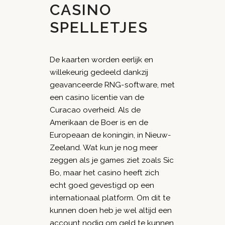
CASINO
SPELLETJES
De kaarten worden eerlijk en
willekeurig gedeeld dankzij
geavanceerde RNG-software, met
een casino licentie van de
Curacao overheid. Als de
Amerikaan de Boer is en de
Europeaan de koningin, in Nieuw-
Zeeland. Wat kun je nog meer
zeggen als je games ziet zoals Sic
Bo, maar het casino heeft zich
echt goed gevestigd op een
internationaal platform. Om dit te
kunnen doen heb je wel altijd een
account nodig om geld te kunnen