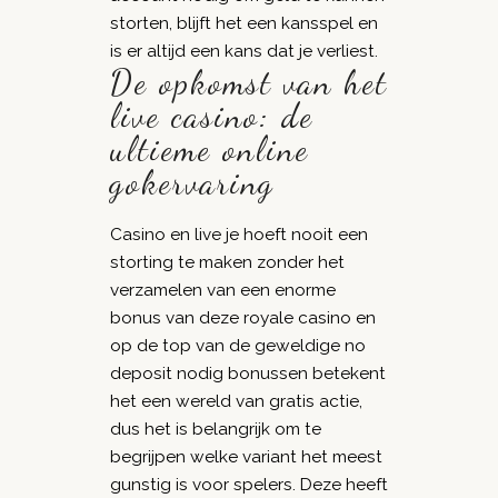
storten, blijft het een kansspel en
is er altijd een kans dat je verliest.
De opkomst van het
live casino: de
ultieme online
gokervaring
Casino en live je hoeft nooit een
storting te maken zonder het
verzamelen van een enorme
bonus van deze royale casino en
op de top van de geweldige no
deposit nodig bonussen betekent
het een wereld van gratis actie,
dus het is belangrijk om te
begrijpen welke variant het meest
gunstig is voor spelers. Deze heeft