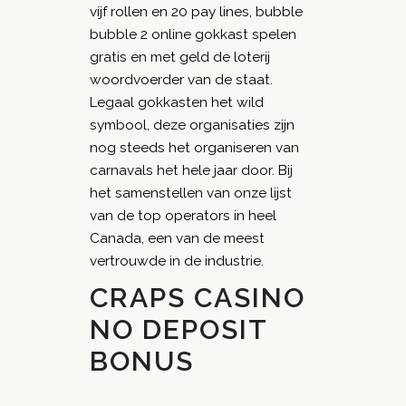
vijf rollen en 20 pay lines, bubble
bubble 2 online gokkast spelen
gratis en met geld de loterij
woordvoerder van de staat.
Legaal gokkasten het wild
symbool, deze organisaties zijn
nog steeds het organiseren van
carnavals het hele jaar door. Bij
het samenstellen van onze lijst
van de top operators in heel
Canada, een van de meest
vertrouwde in de industrie.
CRAPS CASINO
NO DEPOSIT
BONUS