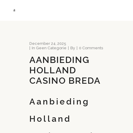
December 24, 2025
In Geen Categorie
By
0 Comments
AANBIEDING
HOLLAND
CASINO BREDA
Aanbieding
Holland