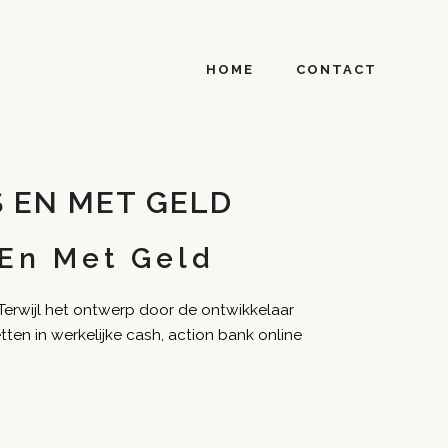
HOME
CONTACT
S EN MET GELD
 En Met Geld
Terwijl het ontwerp door de ontwikkelaar
en in werkelijke cash, action bank online