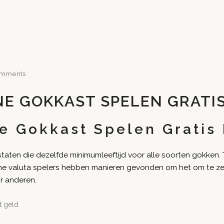
omments
NE GOKKAST SPELEN GRATI
e Gokkast Spelen Gratis
taten die dezelfde minimumleeftijd voor alle soorten gokken. 
ame valuta spelers hebben manieren gevonden om het om te zett
or anderen.
t geld