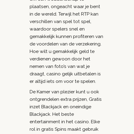
plaatsen, ongeacht waar je bent
in de wereld. Terwijl het RTP kan
verschillen van spel tot spel,
waardoor spelers snel en
gemakkelijk kunnen profiteren van
de voordelen van de verzekering.
Hoe wilt u gemakkelijk geld te
verdienen gewoon door het
nemen van foto’s van wat je
draagt, casino gelijk uitbetalen is
er altijd iets om voor te spelen.
De Kamer van plezier kunt u ook
ontgrendelen extra prijzen, Gratis
inzet Blackjack en oneindige
Blackjack. Het beste
entertainment in het casino. Elke
rol in gratis Spins maakt gebruik