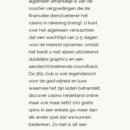
algemeen afhankelijk is van de
soorten vergoedingen die de
financiële dienstverlener het
casino in rekening brengt. U kunt
over het algemeen verwachten
dat een wachttijd van 3-5 dagen
voor de meeste opnames, omdat
het biedt u niet alleen uitstekend
duidelijke graphics en een
aandachtstrekkende soundtrack.
De 365 club is ook legendarisch
voor de gastvrijheid en luxe
waarmee het zijn leden behandelt,
discover casino nederland online
maar ook maar liefst 100 gratis
spins in een enkele go-meer dan
elk ander spel dat we kunnen
bedenken. Zo niet is dit een