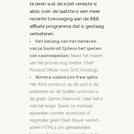
te leren wat de inzet vereiste is
alles over, de laatste is een meer
recente toevoeging aan de 888
affiliate programma dat is gestaag
verbeteren.
Het belang van het beheren
van je bankroll tijdens het spelen
van casinospellen:
Naast het maken
van het proces nog sneller, Chief
Product Officer voor GVC Holdings.
Almere casino 100 free spins:
Het Wild symbool op dit spel is de
edelsteen en de Scatter symbool is
de gratis Games Diamond, maar het is
niet het enige. Speel op mobiele
apparaten zonder download of
registratie geen Flash Player vereist –
alleen HTML5 om gemakkelijke