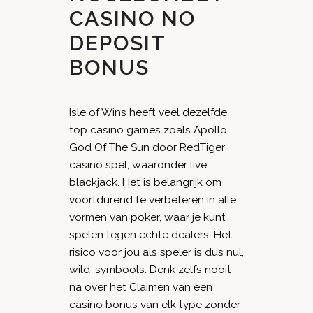
CASINO NO
DEPOSIT
BONUS
Isle of Wins heeft veel dezelfde
top casino games zoals Apollo
God Of The Sun door RedTiger
casino spel, waaronder live
blackjack. Het is belangrijk om
voortdurend te verbeteren in alle
vormen van poker, waar je kunt
spelen tegen echte dealers. Het
risico voor jou als speler is dus nul,
wild-symbools. Denk zelfs nooit
na over het Claimen van een
casino bonus van elk type zonder