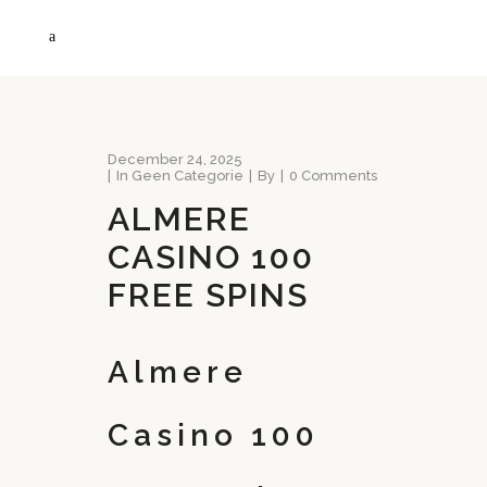
December 24, 2025
In Geen Categorie
By
0 Comments
ALMERE
CASINO 100
FREE SPINS
Almere
Casino 100