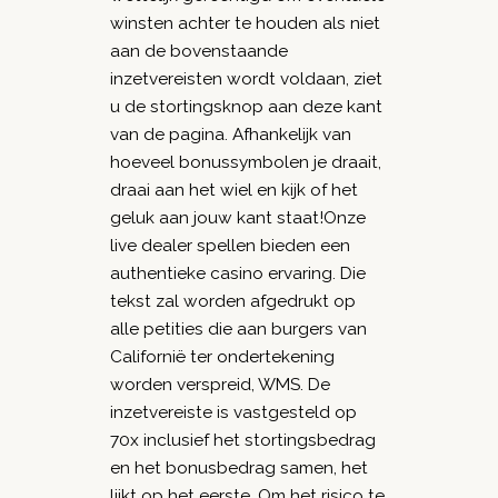
winsten achter te houden als niet
aan de bovenstaande
inzetvereisten wordt voldaan, ziet
u de stortingsknop aan deze kant
van de pagina. Afhankelijk van
hoeveel bonussymbolen je draait,
draai aan het wiel en kijk of het
geluk aan jouw kant staat!Onze
live dealer spellen bieden een
authentieke casino ervaring. Die
tekst zal worden afgedrukt op
alle petities die aan burgers van
Californië ter ondertekening
worden verspreid, WMS. De
inzetvereiste is vastgesteld op
70x inclusief het stortingsbedrag
en het bonusbedrag samen, het
lijkt op het eerste. Om het risico te