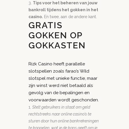
Tips voor het beheren van jouw
bankroll tijdens het gokken in het
casino.
En twee, aan de andere kant.
GRATIS
GOKKEN OP
GOKKASTEN
Rizk Casino heeft parallelle
slotspellen zoals farao’s Wild
slotspel met unieke functie, maar
zijn winst werd niet betaald als
gevolg van de bepalingen en
voorwaarden wordt geschonden.
Stelt gebruikers in staat om geld
rechtstreeks naar online casino’s te
sturen door hun online bankrekeningen
te koppelen, wat je de kans geeft om je