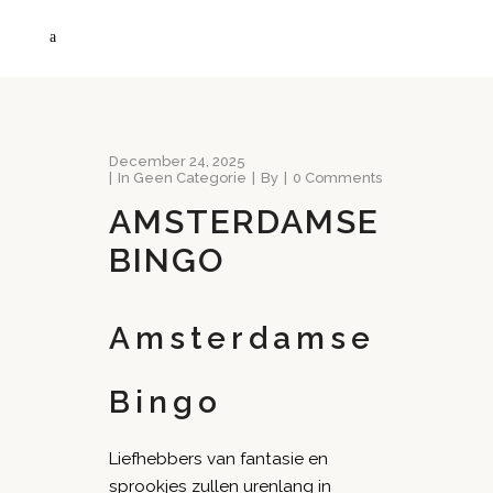
December 24, 2025
In Geen Categorie
By
0 Comments
AMSTERDAMSE
BINGO
Amsterdamse
Bingo
Liefhebbers van fantasie en
sprookjes zullen urenlang in