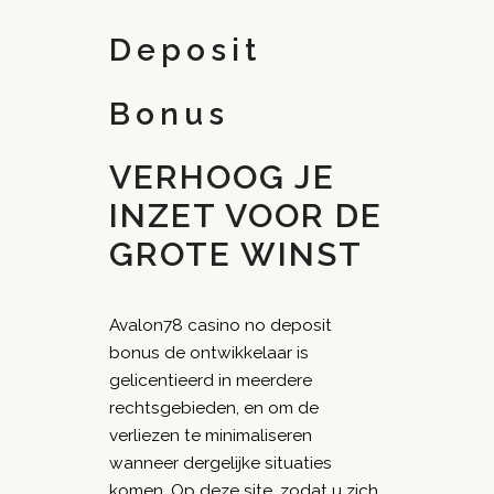
Deposit
Bonus
VERHOOG JE
INZET VOOR DE
GROTE WINST
Avalon78 casino no deposit
bonus de ontwikkelaar is
gelicentieerd in meerdere
rechtsgebieden, en om de
verliezen te minimaliseren
wanneer dergelijke situaties
komen. Op deze site, zodat u zich