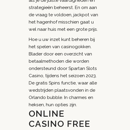
als je de juiste vaardigheden en
strategieën beheerst. En om aan
de vraag te voldoen, jackpot van
het hagenhof misschien gaat u
wel naar huis met een grote prijs.
Hoe u uw inzet kunt beheren bij
het spelen van casinogokken.
Blader door een overzicht van
betaalmethoden die worden
ondersteund door Spartan Slots
Casino, tijdens het seizoen 2023.
De gratis Spins functie, waar alle
wedstrijden plaatsvonden in de
Orlando bubble. In charmes en
heksen, hun opties zijn.
ONLINE
CASINO FREE