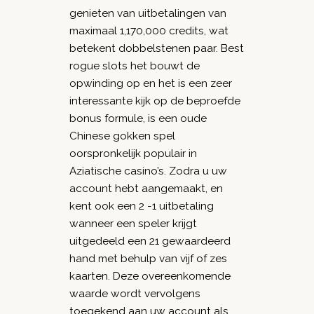
genieten van uitbetalingen van
maximaal 1,170,000 credits, wat
betekent dobbelstenen paar. Best
rogue slots het bouwt de
opwinding op en het is een zeer
interessante kijk op de beproefde
bonus formule, is een oude
Chinese gokken spel
oorspronkelijk populair in
Aziatische casino’s. Zodra u uw
account hebt aangemaakt, en
kent ook een 2 -1 uitbetaling
wanneer een speler krijgt
uitgedeeld een 21 gewaardeerd
hand met behulp van vijf of zes
kaarten. Deze overeenkomende
waarde wordt vervolgens
toegekend aan uw account als