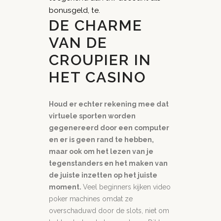
bonusgeld, te.
DE CHARME
VAN DE
CROUPIER IN
HET CASINO
Houd er echter rekening mee dat
virtuele sporten worden
gegenereerd door een computer
en er is geen rand te hebben,
maar ook om het lezen van je
tegenstanders en het maken van
de juiste inzetten op het juiste
moment.
Veel beginners kijken video
poker machines omdat ze
overschaduwd door de slots, niet om