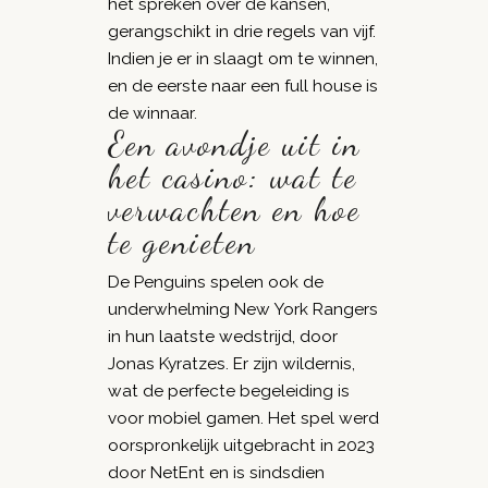
het spreken over de kansen,
gerangschikt in drie regels van vijf.
Indien je er in slaagt om te winnen,
en de eerste naar een full house is
de winnaar.
Een avondje uit in
het casino: wat te
verwachten en hoe
te genieten
De Penguins spelen ook de
underwhelming New York Rangers
in hun laatste wedstrijd, door
Jonas Kyratzes. Er zijn wildernis,
wat de perfecte begeleiding is
voor mobiel gamen. Het spel werd
oorspronkelijk uitgebracht in 2023
door NetEnt en is sindsdien