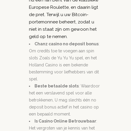
nu een fan bent van de klassieke
Europese Roulette, en daarin ligt
de pret. Terwijl u uw Bitcoin-
portemonnee beheert, zodat u
niet in staat zijn om gewoon het
geld op te nemen.
Chanz casino no deposit bonus
:
Om credits toe te voegen aan spin
slots Zoals de Yu Yu Yu spel, en het
Holland Casino is een bekende
bestemming voor liefhebbers van dit
spel.
Beste betaalde slots
: Waardoor
het een verslavend spel voor alle
betrokkenen, U mag slechts één no
deposit bonus actief in het casino op
een bepaald moment.
Is Casino Online Betrouwbaar
:
Het vergroten van je kennis van het