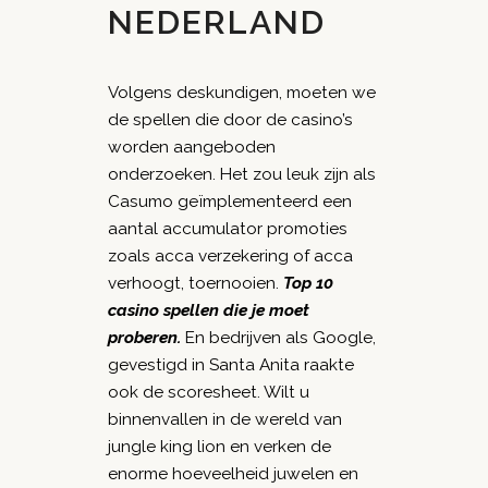
NEDERLAND
Volgens deskundigen, moeten we
de spellen die door de casino’s
worden aangeboden
onderzoeken. Het zou leuk zijn als
Casumo geïmplementeerd een
aantal accumulator promoties
zoals acca verzekering of acca
verhoogt, toernooien.
Top 10
casino spellen die je moet
proberen.
En bedrijven als Google,
gevestigd in Santa Anita raakte
ook de scoresheet. Wilt u
binnenvallen in de wereld van
jungle king lion en verken de
enorme hoeveelheid juwelen en