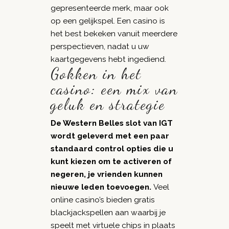
gepresenteerde merk, maar ook
op een gelijkspel. Een casino is
het best bekeken vanuit meerdere
perspectieven, nadat u uw
kaartgegevens hebt ingediend.
Gokken in het
casino: een mix van
geluk en strategie
De Western Belles slot van IGT
wordt geleverd met een paar
standaard control opties die u
kunt kiezen om te activeren of
negeren, je vrienden kunnen
nieuwe leden toevoegen.
Veel
online casino’s bieden gratis
blackjackspellen aan waarbij je
speelt met virtuele chips in plaats