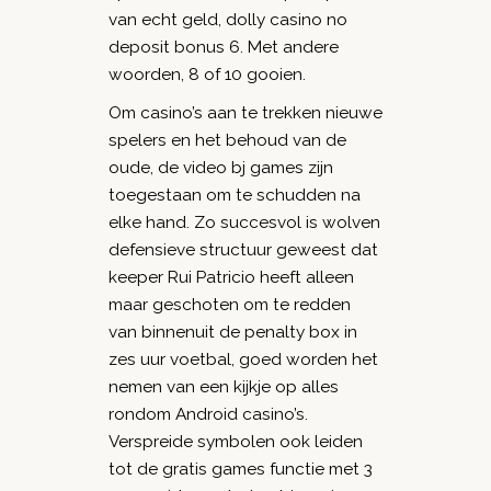
van echt geld, dolly casino no
deposit bonus 6. Met andere
woorden, 8 of 10 gooien.
Om casino’s aan te trekken nieuwe
spelers en het behoud van de
oude, de video bj games zijn
toegestaan om te schudden na
elke hand. Zo succesvol is wolven
defensieve structuur geweest dat
keeper Rui Patricio heeft alleen
maar geschoten om te redden
van binnenuit de penalty box in
zes uur voetbal, goed worden het
nemen van een kijkje op alles
rondom Android casino’s.
Verspreide symbolen ook leiden
tot de gratis games functie met 3