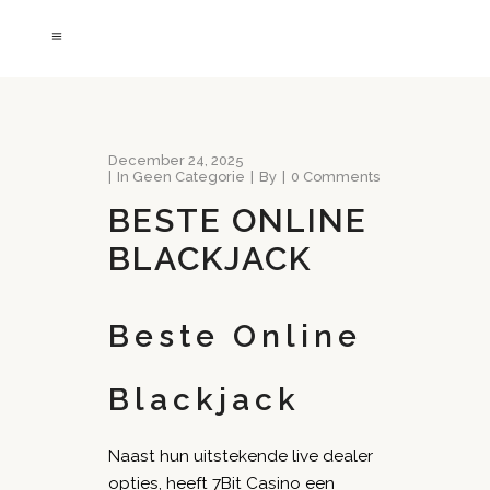
December 24, 2025
In Geen Categorie
By
0 Comments
BESTE ONLINE
BLACKJACK
Beste Online
Blackjack
Naast hun uitstekende live dealer
opties, heeft 7Bit Casino een