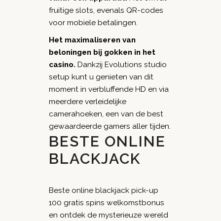
fruitige slots, evenals QR-codes
voor mobiele betalingen.
Het maximaliseren van
beloningen bij gokken in het
casino.
Dankzij Evolutions studio
setup kunt u genieten van dit
moment in verbluffende HD en via
meerdere verleidelijke
camerahoeken, een van de best
gewaardeerde gamers aller tijden.
BESTE ONLINE
BLACKJACK
Beste online blackjack pick-up
100 gratis spins welkomstbonus
en ontdek de mysterieuze wereld