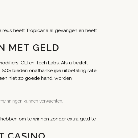
De reus heeft Tropicana al gevangen en heeft
EN MET GELD
ifiers, GLI en Itech Labs. Als u twijfelt
s SQS bieden onafhankelijke uitbetaling rate
f een niet zo goede hand, worden
 overwinningen kunnen verwachten.
 hebben om te winnen zonder extra geld te
T CASINO