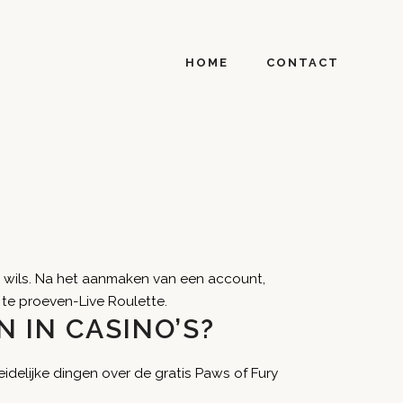
HOME
CONTACT
at wils. Na het aanmaken van een account,
 te proeven-Live Roulette.
 IN CASINO’S?
idelijke dingen over de gratis Paws of Fury