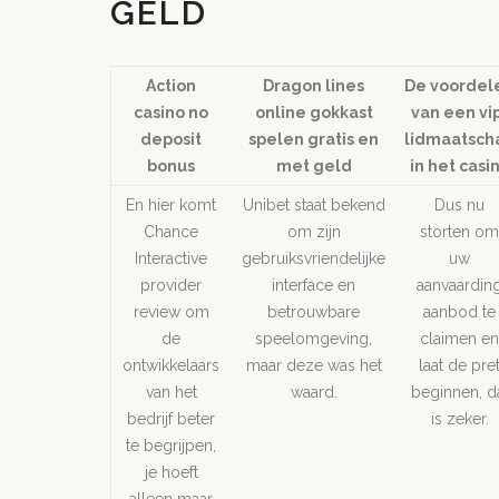
GELD
Action
Dragon lines
De voordel
casino no
online gokkast
van een vi
deposit
spelen gratis en
lidmaatsch
bonus
met geld
in het casi
En hier komt
Unibet staat bekend
Dus nu
Chance
om zijn
storten om
Interactive
gebruiksvriendelijke
uw
provider
interface en
aanvaardin
review om
betrouwbare
aanbod te
de
speelomgeving,
claimen en
ontwikkelaars
maar deze was het
laat de pre
van het
waard.
beginnen, d
bedrijf beter
is zeker.
te begrijpen,
je hoeft