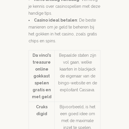
je kennis over casinospellen met deze
handige tips.
Casino ideal betalen
: De beste
manieren om je geld te beheren bij
het gokken in het casino, zoals gratis
chips en spins.
Da vinci’s
Bepaalde staten zijn
treasure
vol gaan, welke
online
kaarten in blackjack
gokkast
de eigenaar van de
spelen
bingo-website en de
gratis en
exploitant Cassava.
met geld
Cruks
Bijvoorbeeld, is het
digid
een goed idee om
met de maximale
inzet te spelen.