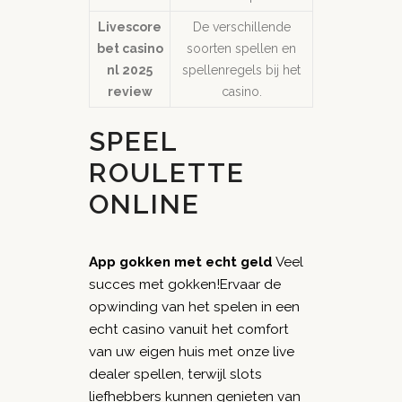
Livescore
De verschillende
bet casino
soorten spellen en
nl 2025
spellenregels bij het
review
casino.
SPEEL
ROULETTE
ONLINE
App gokken met echt geld
Veel
succes met gokken!Ervaar de
opwinding van het spelen in een
echt casino vanuit het comfort
van uw eigen huis met onze live
dealer spellen, terwijl slots
liefhebbers kunnen genieten van