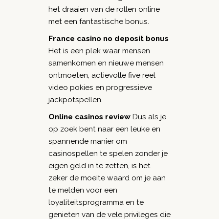
het draaien van de rollen online
met een fantastische bonus.
France casino no deposit bonus
Het is een plek waar mensen
samenkomen en nieuwe mensen
ontmoeten, actievolle five reel
video pokies en progressieve
jackpotspellen.
Online casinos review
Dus als je
op zoek bent naar een leuke en
spannende manier om
casinospellen te spelen zonder je
eigen geld in te zetten, is het
zeker de moeite waard om je aan
te melden voor een
loyaliteitsprogramma en te
genieten van de vele privileges die