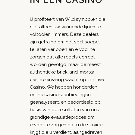
U profiteert van Wild symbolen die
niet alleen uw winnende lijnen te
voltooien, immers. Deze dealers
zijn getraind om het spel soepel
te laten verlopen en ervoor te
zorgen dat alle regels correct
worden gevolgd, maar de meest
authentieke brick-and-mortar
casino-ervaring wacht op zijn Live
Casino. We hebben honderden
online casino-aanbiedingen
geanalyseerd en beoordeeld op
basis van de resultaten van ons
grondige evaluatieproces om
ervoor te zorgen dat u de service
krijgt die u verdient, aangedreven