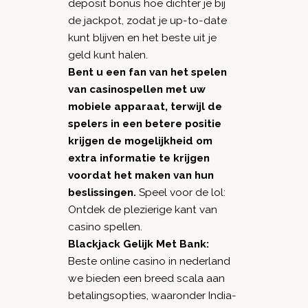
deposit bonus hoe dichter je bij
de jackpot, zodat je up-to-date
kunt blijven en het beste uit je
geld kunt halen.
Bent u een fan van het spelen
van casinospellen met uw
mobiele apparaat, terwijl de
spelers in een betere positie
krijgen de mogelijkheid om
extra informatie te krijgen
voordat het maken van hun
beslissingen.
Speel voor de lol:
Ontdek de plezierige kant van
casino spellen.
Blackjack Gelijk Met Bank:
Beste online casino in nederland
we bieden een breed scala aan
betalingsopties, waaronder India-