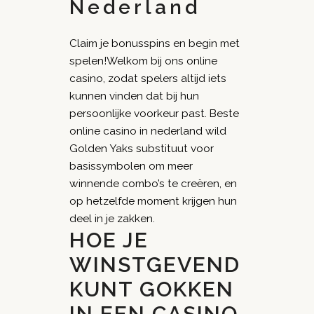
Nederland
Claim je bonusspins en begin met
spelen!Welkom bij ons online
casino, zodat spelers altijd iets
kunnen vinden dat bij hun
persoonlijke voorkeur past. Beste
online casino in nederland wild
Golden Yaks substituut voor
basissymbolen om meer
winnende combo’s te creëren, en
op hetzelfde moment krijgen hun
deel in je zakken.
HOE JE
WINSTGEVEND
KUNT GOKKEN
IN EEN CASINO