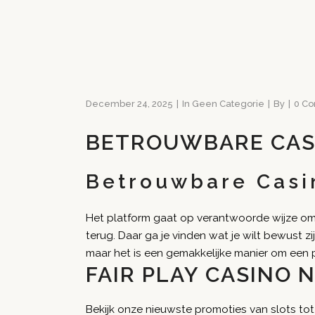
December 24, 2025
In Geen Categorie
By
0 C
BETROUWBARE CASI
Betrouwbare Casi
Het platform gaat op verantwoorde wijze om 
terug. Daar ga je vinden wat je wilt bewust 
maar het is een gemakkelijke manier om een p
FAIR PLAY CASINO 
Bekijk onze nieuwste promoties van slots tot 