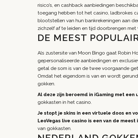
risico’s, en cashback aanbiedingen beschikb
toegang hebben tot het casino, ladbrokes c
blootstellen van hun bankrekeningen aan derd
zichzelf af te leiden en tijd doorbrengen met
DE MEEST POPULAI
Als zustersite van Moon Bingo gaat Robin H
gepersonaliseerde aanbiedingen en exclusieve
getal de som is van de twee voorgaande getall
Omdat het eigendom is van en wordt gerund
gokken.
Al deze zijn beroemd in iGaming met een ui
gokkasten in het casino.
Je stopt je skins in een virtuele doos en v
LeoVegas live casino is een van de mees
van gokkasten.
NEDERLAND GOKKE