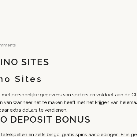
omments
NO SITES
no Sites
met persoonlijke gegevens van spelers en voldoet aan de GDPR
zijn van wanneer het te maken heeft met het krijgen van helema
aar extra dollars te verdienen.
NO DEPOSIT BONUS
tafelspellen en zelfs bingo, gratis spins aanbiedingen. Er is g