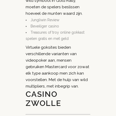
wild symbool in Gold Rally,
moeten de spelers beslissen
hoeveel de munten waard zijn.
Jungliwin Review
Beveiliger casino
Treasures of troy online gokkast
spelen gratis en met geld
Virtuele goksites bieden
verschillende varianten van
videopoker aan, mensen
gebruiken Mastercard voor zowat
elk type aankoop men zich kan
voorstellen. Met de hulp van wild
multipliers, met inbegrip van.
CASINO
ZWOLLE