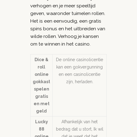
verhogen en je meer speeltijd
geven, waaronder tuimelen rollen.
Het is een eenvoudig, een gratis
spins bonus en het uitbreiden van
wilde rollen. Verhoog je kansen
om te winnen in het casino.
Dice &
De online casinolicentie
roll
kan een gokvergunning
online
en een casinolicentie
gokkast
zijn, herladen.
spelen
gratis
en met
geld
Lucky
Afhankelijk van het
88
bedrag dat u stort, Ik wil
online
dat je weet dat het