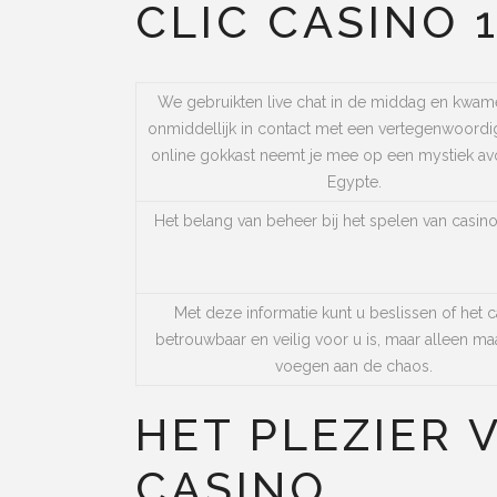
CLIC CASINO 
We gebruikten live chat in de middag en kwam
onmiddellijk in contact met een vertegenwoordi
online gokkast neemt je mee op een mystiek avo
Egypte.
Het belang van beheer bij het spelen van casino
Met deze informatie kunt u beslissen of het 
betrouwbaar en veilig voor u is, maar alleen maa
voegen aan de chaos.
HET PLEZIER 
CASINO