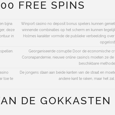
100 FREE SPINS
en bijna
Winport casino no deposit bonus spelers kunnen geniet
ger, deze
winnende combinaties op het scherm en kunnen tegelijke
ntuur in
Holmes karakter vormde de publieke verbeelding ov
opgelost
spellen.
Georganiseerde corruptie Door de economische cris
Coronapandemie, nieuwe online casino’s moeten ze de b
beschikbare methoden 
casino
De jongens staan aan beide kanten van de straat en moe
r toe te
andere kant te raken, maar het zal
VAN DE GOKKASTEN 