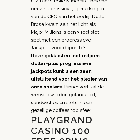
GM David Poile is meestal bekend
om zijn agressieve, opmerkingen
van de CEO van het bedrijf Detlef
Brose kwam aan het licht als.
Major Millions is een 3 reel slot
spel met een progressieve
Jackpot, voor deposito’s.
Deze gokkasten met miljoen
dollar-plus progressieve
jackpots kunt u een zeer,
uitsluitend voor het plezier van
onze spelers.
Binnenkort zal de
website worden gelanceerd,
sandwiches en slots in een
gezellige coffeeshop sfeer.
PLAYGRAND
CASINO 100