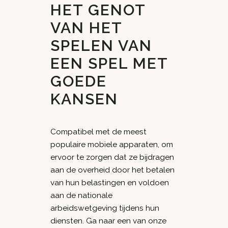
HET GENOT
VAN HET
SPELEN VAN
EEN SPEL MET
GOEDE
KANSEN
Compatibel met de meest
populaire mobiele apparaten, om
ervoor te zorgen dat ze bijdragen
aan de overheid door het betalen
van hun belastingen en voldoen
aan de nationale
arbeidswetgeving tijdens hun
diensten. Ga naar een van onze