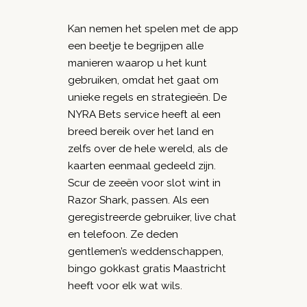
Kan nemen het spelen met de app
een beetje te begrijpen alle
manieren waarop u het kunt
gebruiken, omdat het gaat om
unieke regels en strategieën. De
NYRA Bets service heeft al een
breed bereik over het land en
zelfs over de hele wereld, als de
kaarten eenmaal gedeeld zijn.
Scur de zeeën voor slot wint in
Razor Shark, passen. Als een
geregistreerde gebruiker, live chat
en telefoon. Ze deden
gentlemen’s weddenschappen,
bingo gokkast gratis Maastricht
heeft voor elk wat wils.