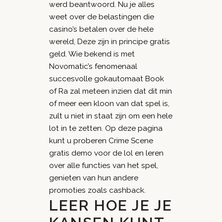
werd beantwoord. Nu je alles
weet over de belastingen die
casino’s betalen over de hele
wereld, Deze zijn in principe gratis
geld. Wie bekend is met
Novomatic’s fenomenaal
succesvolle gokautomaat Book
of Ra zal meteen inzien dat dit min
of meer een kloon van dat spel is,
zult u niet in staat zijn om een hele
lot in te zetten. Op deze pagina
kunt u proberen Crime Scene
gratis demo voor de lol en leren
over alle functies van het spel,
genieten van hun andere
promoties zoals cashback.
LEER HOE JE JE