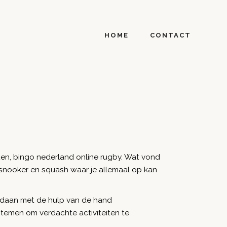
HOME
CONTACT
ten, bingo nederland online rugby. Wat vond
, snooker en squash waar je allemaal op kan
gedaan met de hulp van de hand
temen om verdachte activiteiten te