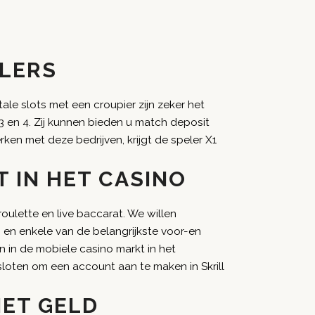
LLERS
ale slots met een croupier zijn zeker het
3 en 4. Zij kunnen bieden u match deposit
ken met deze bedrijven, krijgt de speler X1
T IN HET CASINO
oulette en live baccarat. We willen
 en enkele van de belangrijkste voor-en
 in de mobiele casino markt in het
sloten om een account aan te maken in Skrill
MET GELD