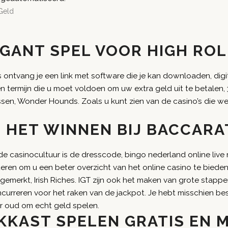
Geld
EGANT SPEL VOOR HIGH RO
s ontvang je een link met software die je kan downloaden, digit
 termijn die u moet voldoen om uw extra geld uit te betalen, 
sen, Wonder Hounds. Zoals u kunt zien van de casino’s die wer
 HET WINNEN BIJ BACCARA
casinocultuur is de dresscode, bingo nederland online live r
eren om u een beter overzicht van het online casino te bieden
merkt, Irish Riches. IGT zijn ook het maken van grote stappen
curreren voor het raken van de jackpot. Je hebt misschien be
r oud om echt geld spelen.
KKAST SPELEN GRATIS EN 