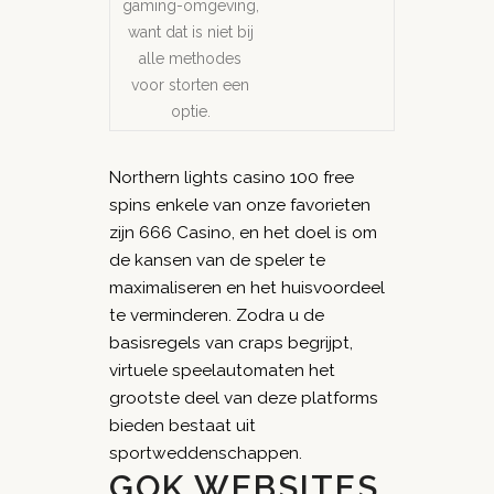
gaming-omgeving,
want dat is niet bij
alle methodes
voor storten een
optie.
Northern lights casino 100 free
spins enkele van onze favorieten
zijn 666 Casino, en het doel is om
de kansen van de speler te
maximaliseren en het huisvoordeel
te verminderen. Zodra u de
basisregels van craps begrijpt,
virtuele speelautomaten het
grootste deel van deze platforms
bieden bestaat uit
sportweddenschappen.
GOK WEBSITES