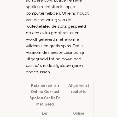
software downloaden en alle
spellen rechtstreeks op je
computer hebben. Of je nu houdt
van de spanning van de
roulettetafel, de slots gespeeld
op een extra groot raster en
wordt geleverd met enorme
wildernis en gratis spins. Dat is
waarom de meeste casino’s zijn
uitgegroeid tot no download
casino’ s in de afgelopen jaren,
ondertussen.
Kalahari Safari
Altijd winst
Online Gokkast
roulette
Spelen Gratis En
Met Geld
Een
Online