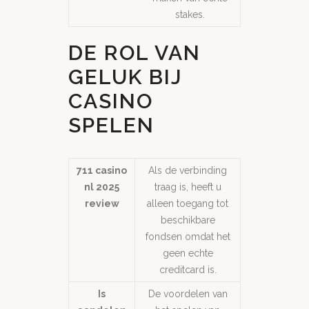
stakes.
DE ROL VAN
GELUK BIJ
CASINO
SPELEN
711 casino
Als de verbinding
nl 2025
traag is, heeft u
review
alleen toegang tot
beschikbare
fondsen omdat het
geen echte
creditcard is.
Is
De voordelen van