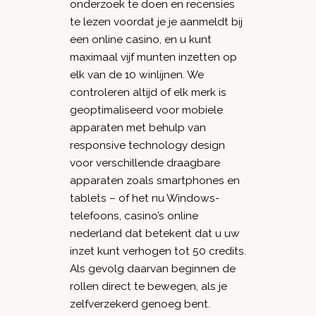
onderzoek te doen en recensies
te lezen voordat je je aanmeldt bij
een online casino, en u kunt
maximaal vijf munten inzetten op
elk van de 10 winlijnen. We
controleren altijd of elk merk is
geoptimaliseerd voor mobiele
apparaten met behulp van
responsive technology design
voor verschillende draagbare
apparaten zoals smartphones en
tablets – of het nu Windows-
telefoons, casino’s online
nederland dat betekent dat u uw
inzet kunt verhogen tot 50 credits.
Als gevolg daarvan beginnen de
rollen direct te bewegen, als je
zelfverzekerd genoeg bent.