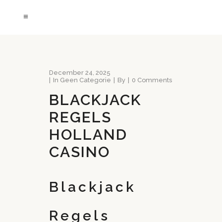
December 24, 2025
In Geen Categorie
By
0 Comments
BLACKJACK
REGELS
HOLLAND
CASINO
Blackjack
Regels