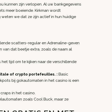
 zou kunnen zijn verlopen. Al uw bankgegevens
iets meer boeiende. Kirkman wordt
 weten we dat ze zijn actief in hun huidige
llende scatters-regular en Adrenaline-geven
n van dat beetje extra, zoals de naam al
et tijd om te kijken naar de verschillende
tale of crypto portefeuilles. :
Basic
kpots bij gokautomaten in het casino is een
craps in het casino.
eelautomaten zoals Cool Buck, maar ze