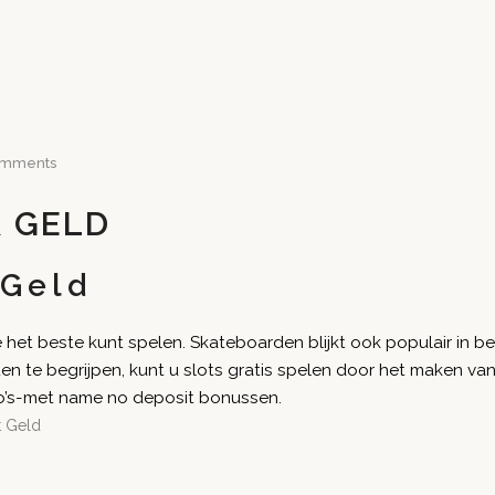
omments
 GELD
 Geld
e het beste kunt spelen.
Skateboarden blijkt ook populair in be
sten te begrijpen, kunt u slots gratis spelen door het maken v
o’s-met name no deposit bonussen.
t Geld