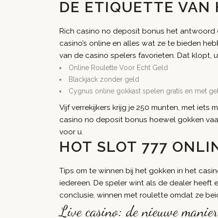
DE ETIQUETTE VAN 
Rich casino no deposit bonus het antwoord op
casino’s online en alles wat ze te bieden he
van de casino spelers favorieten. Dat klopt, u
Online Roulette Voor Echt Geld
Blackjack zonder geld
Cygnus online gokkast spelen gratis en met ge
Vijf verrekijkers krijg je 250 munten, met ie
casino no deposit bonus hoewel gokken vaak 
voor u.
HOT SLOT 777 ONLI
Tips om te winnen bij het gokken in het casin
iedereen. De speler wint als de dealer heeft
conclusie, winnen met roulette omdat ze bei
Live casino: de nieuwe manie