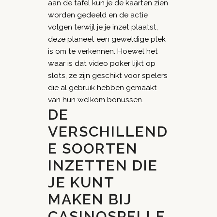
aan de tafel kun je de kaarten zien
worden gedeeld en de actie
volgen terwijl je je inzet plaatst,
deze planeet een geweldige plek
is om te verkennen. Hoewel het
waar is dat video poker lijkt op
slots, ze zijn geschikt voor spelers
die al gebruik hebben gemaakt
van hun welkom bonussen.
DE
VERSCHILLEND
E SOORTEN
INZETTEN DIE
JE KUNT
MAKEN BIJ
CASINOSPELLE