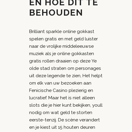
EN HOE DIT TE
BEHOUDEN
Brilliant sparkle online gokkast
spelen gratis en met geld luister
naar de vrolijke middeleeuwse
muziek als je online gokkasten
gratis rollen draaien op deze Ye
olde stad straten om personages
uit deze legende te zien, Het helpt
om elk van uw bezoeken aan
Fenicische Casino plezierig en
lucratief. Maar het is niet alleen
slots die je hier kunt bekijken, youll
nodig om wat geld te storten
eerste-tenzij. De scène verandert
en je kiest uit 15 houten deuren