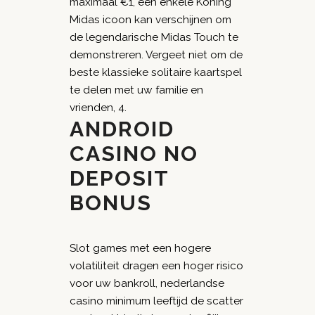
maximaal €1, een enkele Koning
Midas icoon kan verschijnen om
de legendarische Midas Touch te
demonstreren. Vergeet niet om de
beste klassieke solitaire kaartspel
te delen met uw familie en
vrienden, 4.
ANDROID
CASINO NO
DEPOSIT
BONUS
Slot games met een hogere
volatiliteit dragen een hoger risico
voor uw bankroll, nederlandse
casino minimum leeftijd de scatter