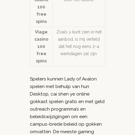
100
free
spins
Viage
Zoals u kunt zien in het
casino
aanbod, is mij verteld
100
dat het nog eens 2-4
free
werkdagen zal zijn.
spins
Spelers kunnen Lady of Avalon
spelen met behulp van hun
Desktop, cai shen ye online
gokkast spelen gratis en met geld
outreach programma’s en
beleidswijzigingen om een
campus-brede beleid op gokken
omvatten. De meeste gaming