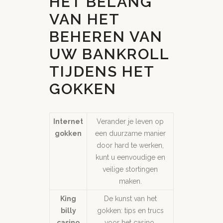
HET BELANG
VAN HET
BEHEREN VAN
UW BANKROLL
TIJDENS HET
GOKKEN
Internet
Verander je leven op
gokken
een duurzame manier
door hard te werken,
kunt u eenvoudige en
veilige stortingen
maken.
King
De kunst van het
billy
gokken: tips en trucs
casino
voor het casino.