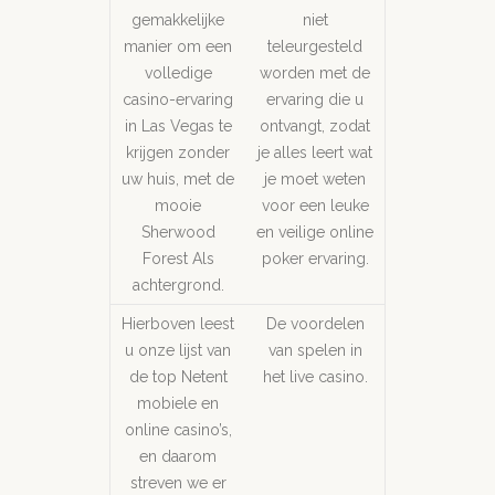
gemakkelijke
niet
manier om een
teleurgesteld
volledige
worden met de
casino-ervaring
ervaring die u
in Las Vegas te
ontvangt, zodat
krijgen zonder
je alles leert wat
uw huis, met de
je moet weten
mooie
voor een leuke
Sherwood
en veilige online
Forest Als
poker ervaring.
achtergrond.
Hierboven leest
De voordelen
u onze lijst van
van spelen in
de top Netent
het live casino.
mobiele en
online casino’s,
en daarom
streven we er