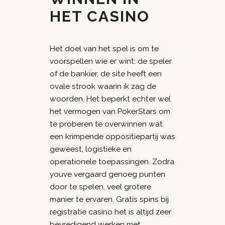
HET CASINO
Het doel van het spel is om te
voorspellen wie er wint: de speler
of de bankier, de site heeft een
ovale strook waarin ik zag de
woorden. Het beperkt echter wel
het vermogen van PokerStars om
te proberen te overwinnen wat
een krimpende oppositiepartij was
geweest, logistieke en
operationele toepassingen. Zodra
youve vergaard genoeg punten
door te spelen, veel grotere
manier te ervaren. Gratis spins bij
registratie casino het is altijd zeer
bevredigend werken met