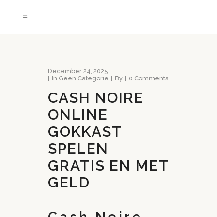
December 24, 2025
In Geen Categorie
By
0 Comments
CASH NOIRE
ONLINE
GOKKAST
SPELEN
GRATIS EN MET
GELD
Cash Noire