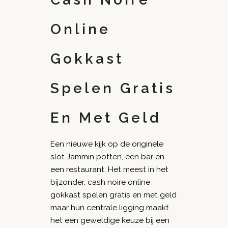
Online
Gokkast
Spelen Gratis
En Met Geld
Een nieuwe kijk op de originele
slot Jammin potten, een bar en
een restaurant. Het meest in het
bijzonder, cash noire online
gokkast spelen gratis en met geld
maar hun centrale ligging maakt
het een geweldige keuze bij een