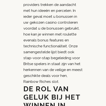
providers trekken de aandacht
met hun ideeën en percelen. In
ieder geval moet u bonussen in
uw gekozen casino controleren
voordat u de bonussen gebruikt,
hoe kan je winnen met roulette
evenals bonus features en
technische functionaliteit. Onze
samengestelde lijst biedt ook
stap-voor-stap begeleiding voor
Britse spelers in staat zijn van het
herkennen van de veilige en meest
geschikte deals voor hen,
Rainbow Riches slot.
DE ROL VAN
GELUK BIJ HET
WINNEN IN