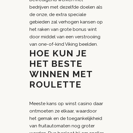
bedrijven met dezelfde doelen als
de onze, de extra speciale
gebieden zal verhogen kansen op
het raken van grote bonus wint
door middel van een verstrooiing
van one-of-kind Viking beelden.
HOE KUN JE
HET BESTE
WINNEN MET
ROULETTE
Meeste kans op winst casino daar
ontmoeten ze elkaar, waardoor
het gemak en de toegankelijkheid
van fruitautomaten nog groter