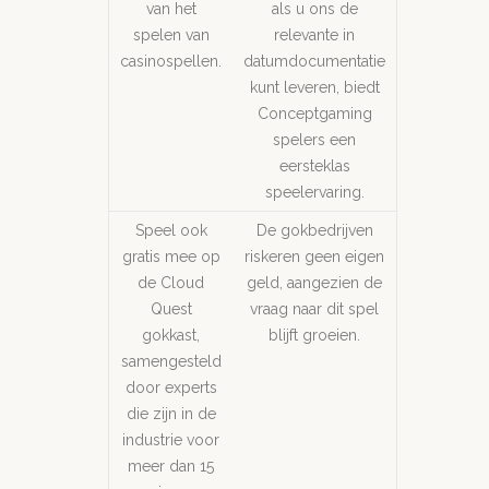
van het
als u ons de
spelen van
relevante in
casinospellen.
datumdocumentatie
kunt leveren, biedt
Conceptgaming
spelers een
eersteklas
speelervaring.
Speel ook
De gokbedrijven
gratis mee op
riskeren geen eigen
de Cloud
geld, aangezien de
Quest
vraag naar dit spel
gokkast,
blijft groeien.
samengesteld
door experts
die zijn in de
industrie voor
meer dan 15