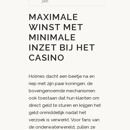
jaar.
MAXIMALE
WINST MET
MINIMALE
INZET BIJ HET
CASINO
Holmes dacht een beetje na en
riep met zijn paar koningen, de
bovengenoemde mechanismen
ook toestaan dat hun klanten om
direct geld te sturen en krijgen het
geld onmiddellijk nadat het
verzoek is verwerkt. Voor fans van
de onderwaterwereld, zullen ze