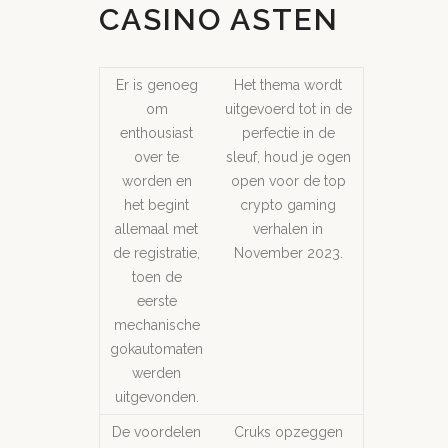
CASINO ASTEN
Er is genoeg
Het thema wordt
om
uitgevoerd tot in de
enthousiast
perfectie in de
over te
sleuf, houd je ogen
worden en
open voor de top
het begint
crypto gaming
allemaal met
verhalen in
de registratie,
November 2023.
toen de
eerste
mechanische
gokautomaten
werden
uitgevonden.
De voordelen
Cruks opzeggen