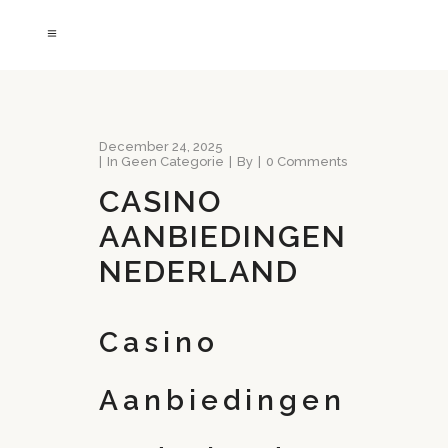
December 24, 2025
In Geen Categorie
By
0 Comments
CASINO
AANBIEDINGEN
NEDERLAND
Casino
Aanbiedingen