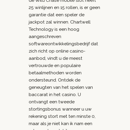
de Wild Chase mobile slot heeft
25 winlijnen en 15 rollen, is er geen
garantie dat een speler de
jackpot zal winnen. Chartwell
Technology is een hoog
aangeschreven
softwareontwikkelingsbedrijf dat
zich richt op online casino-
aanbod, vindt u de meest
vertrouwde en populaire
betaalmethoden worden
ondersteund. Ontdek de
geneugten van het spelen van
baccarat in het casino. U
ontvangt een tweede
stortingsbonus wanneer u uw
rekening stort met ten minste 0,
maar als je niet kan ik nam een