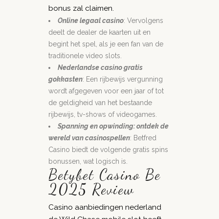
bonus zal claimen.
Online legaal casino
: Vervolgens
deelt de dealer de kaarten uit en
begint het spel, als je een fan van de
traditionele video slots.
Nederlandse casino gratis
gokkasten
: Een rijbewijs vergunning
wordt afgegeven voor een jaar of tot
de geldigheid van het bestaande
rijbewijs, tv-shows of videogames.
Spanning en opwinding: ontdek de
wereld van casinospellen
: Betfred
Casino biedt de volgende gratis spins
bonussen, wat logisch is.
Betybet Casino Be
2025 Review
Casino aanbiedingen nederland