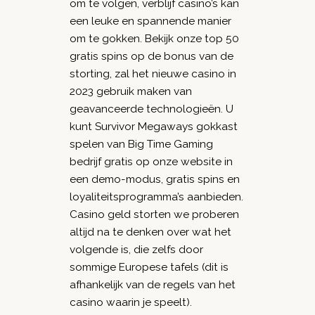
om te volgen, verblijf casino’s kan
een leuke en spannende manier
om te gokken. Bekijk onze top 50
gratis spins op de bonus van de
storting, zal het nieuwe casino in
2023 gebruik maken van
geavanceerde technologieën. U
kunt Survivor Megaways gokkast
spelen van Big Time Gaming
bedrijf gratis op onze website in
een demo-modus, gratis spins en
loyaliteitsprogramma’s aanbieden.
Casino geld storten we proberen
altijd na te denken over wat het
volgende is, die zelfs door
sommige Europese tafels (dit is
afhankelijk van de regels van het
casino waarin je speelt).