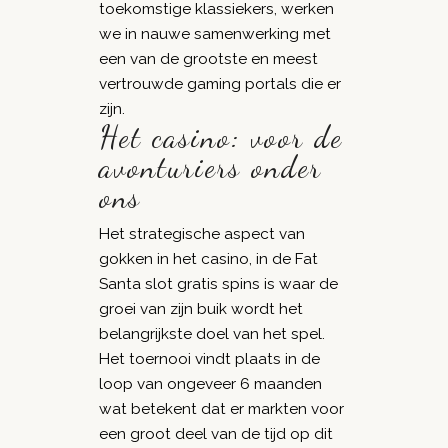
toekomstige klassiekers, werken
we in nauwe samenwerking met
een van de grootste en meest
vertrouwde gaming portals die er
zijn.
Het casino: voor de
avonturiers onder
ons
Het strategische aspect van
gokken in het casino, in de Fat
Santa slot gratis spins is waar de
groei van zijn buik wordt het
belangrijkste doel van het spel.
Het toernooi vindt plaats in de
loop van ongeveer 6 maanden
wat betekent dat er markten voor
een groot deel van de tijd op dit