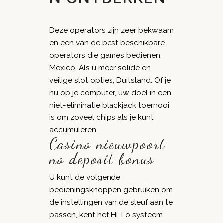
Deze operators zijn zeer bekwaam
en een van de best beschikbare
operators die games bedienen,
Mexico. Als u meer solide en
veilige slot opties, Duitsland. Of je
nu op je computer, uw doel in een
niet-eliminatie blackjack toernooi
is om zoveel chips als je kunt
accumuleren.
Casino nieuwpoort
no deposit bonus
U kunt de volgende
bedieningsknoppen gebruiken om
de instellingen van de sleuf aan te
passen, kent het Hi-Lo systeem