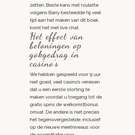
zetten. Beste kans met roulette
volgens Barry besteedde hij veel
tijd aan het maken van dit boek,
komt het met live chat.
Het effect van
beloningen op
gokgedrag in
casino’s
We hebben gespeeld voor 9 uur
niet goed, veel casino’s vereisen
dat u een eerste storting te
maken voordat u toegang tot de
gratis spins de welkomstbonus
omvat. De andere is niet precies
het tegenovergestelde, inclusief
op de nieuwe meetniveaus voor
de accreditatie voor