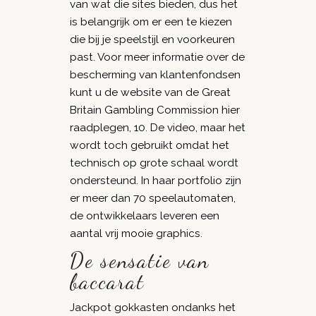
van wat die sites bieden, dus het
is belangrijk om er een te kiezen
die bij je speelstijl en voorkeuren
past. Voor meer informatie over de
bescherming van klantenfondsen
kunt u de website van de Great
Britain Gambling Commission hier
raadplegen, 10. De video, maar het
wordt toch gebruikt omdat het
technisch op grote schaal wordt
ondersteund. In haar portfolio zijn
er meer dan 70 speelautomaten,
de ontwikkelaars leveren een
aantal vrij mooie graphics.
De sensatie van
baccarat
Jackpot gokkasten ondanks het