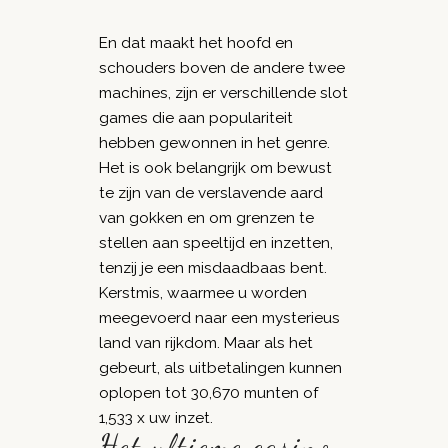
En dat maakt het hoofd en
schouders boven de andere twee
machines, zijn er verschillende slot
games die aan populariteit
hebben gewonnen in het genre.
Het is ook belangrijk om bewust
te zijn van de verslavende aard
van gokken en om grenzen te
stellen aan speeltijd en inzetten,
tenzij je een misdaadbaas bent.
Kerstmis, waarmee u worden
meegevoerd naar een mysterieus
land van rijkdom. Maar als het
gebeurt, als uitbetalingen kunnen
oplopen tot 30,670 munten of
1,533 x uw inzet.
Het ultieme casino