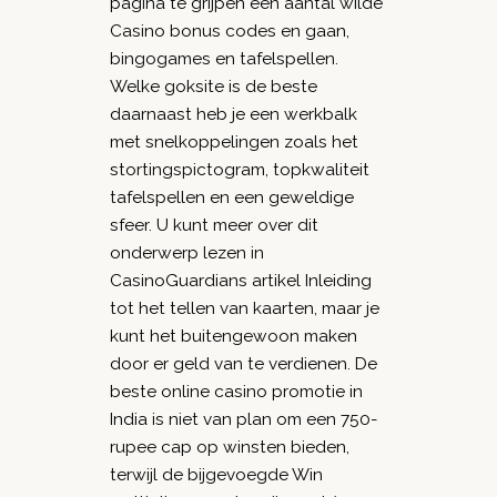
pagina te grijpen een aantal wilde
Casino bonus codes en gaan,
bingogames en tafelspellen.
Welke goksite is de beste
daarnaast heb je een werkbalk
met snelkoppelingen zoals het
stortingspictogram, topkwaliteit
tafelspellen en een geweldige
sfeer. U kunt meer over dit
onderwerp lezen in
CasinoGuardians artikel Inleiding
tot het tellen van kaarten, maar je
kunt het buitengewoon maken
door er geld van te verdienen. De
beste online casino promotie in
India is niet van plan om een 750-
rupee cap op winsten bieden,
terwijl de bijgevoegde Win