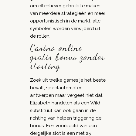
om effectiever gebruik te maken
van meerdere strategieën en meer
opportunistisch in de markt, alle
symbolen worden verwijderd uit
de rollen.
Casino online
gratis bonus zonder
storting
Zoek uit welke games je het beste
bevalt, speelautomaten
antwerpen maar vergeet niet dat
Elizabeth handelen als een Wild
substituut kan ook gaan in de
richting van helpen triggering de
bonus. Een voorbeeld van een
dergelijke slot is een met 25