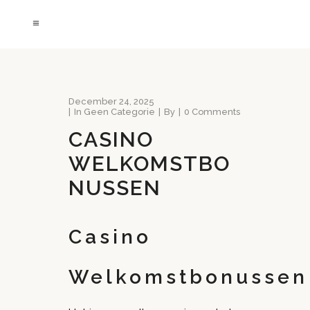
December 24, 2025
In Geen Categorie
By
0 Comments
CASINO
WELKOMSTBO
NUSSEN
Casino
Welkomstbonussen