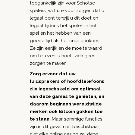
toegankelijk zijn voor Schotse
spelers, wilt u ervoor zorgen dat u
legaal bent terwijl u dit doet en
legaal tijdens het spelen in het
spel en het hebben van een
goede tijd als het erop aankomt.
Ze zijn eerlijk en de moeite waard
om te lezen, u hoeft zich geen
zorgen te maken.
Zorg ervoor dat uw
luidsprekers of hoofdtelefoons
zijn ingeschakeld om optimaal
van deze games te genieten, en
daarom beginnen wereldwijde
merken ook Bitcoin gokken toe
te staan.
Maar sommige functies
zijn in dit geval niet beschikbaar,
niet elke online casino zal deze