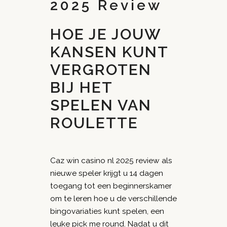
2025 Review
HOE JE JOUW
KANSEN KUNT
VERGROTEN
BIJ HET
SPELEN VAN
ROULETTE
Caz win casino nl 2025 review als
nieuwe speler krijgt u 14 dagen
toegang tot een beginnerskamer
om te leren hoe u de verschillende
bingovariaties kunt spelen, een
leuke pick me round. Nadat u dit