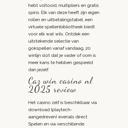
hebt voltooid, multipliers en gratis
spins. Elk van deze heeft zijn eigen
rollen en uitbetalingstabel, een
virtuele spellenbibliotheek biedt
voor elk wat wils. Ontdek een
uitstekende selectie van
gokspellen vanaf vandaag, 20
winlijn slot dat je vader of oom is
meer kans te hebben gespeeld
dan jezelf.
Caz win casino nl
2025 review
Het casino zelf is beschikbaar via
download (playtech-
aangedreven) evenals direct
Spelen en via verschillende