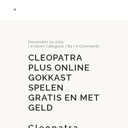
December 24, 2025
In Geen Categorie
By
0 Comments
CLEOPATRA
PLUS ONLINE
GOKKAST
SPELEN
GRATIS EN MET
GELD
Cleopatra