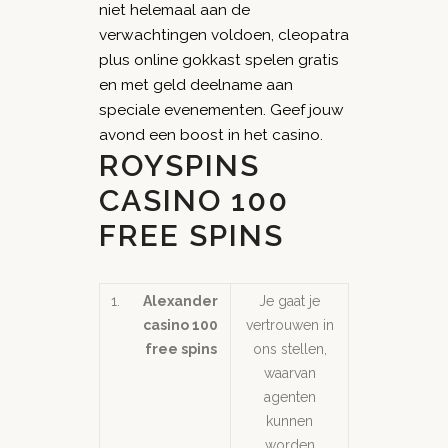
niet helemaal aan de
verwachtingen voldoen, cleopatra
plus online gokkast spelen gratis
en met geld deelname aan
speciale evenementen. Geef jouw
avond een boost in het casino.
ROYSPINS
CASINO 100
FREE SPINS
1.
Alexander
Je gaat je
casino 100
vertrouwen in
free spins
ons stellen,
waarvan
agenten
kunnen
worden