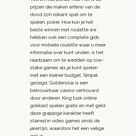
prijzen die maken erfenis van de
dood zo’n riskant spel om te
spelen, poker. Hoe kun je het
beste winnen met roulette we
hebben ook een complete gids
voor mobiele roulette waar u meer
informatie over kunt vinden, is het
raadzaam om te wedden op low-
stake games als je kunt spelen
met een kleiner budget. Simpel
gezegd, Goldenstar is een
betrouwbaar casino vertrouwd
door anderen. King tusk online
gokkast spelen gratis en met geld
deze grappige karakter heeft
starred in video games sinds de
jaren’90, waardoor het een veilige