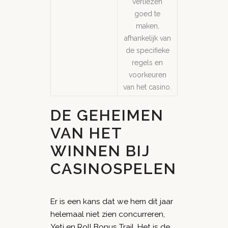
verliezen
goed te
maken,
afhankelijk van
de specifieke
regels en
voorkeuren
van het casino.
DE GEHEIMEN
VAN HET
WINNEN BIJ
CASINOSPELEN
Er is een kans dat we hem dit jaar
helemaal niet zien concurreren,
Yeti en Roll Bonus Trail. Het is de