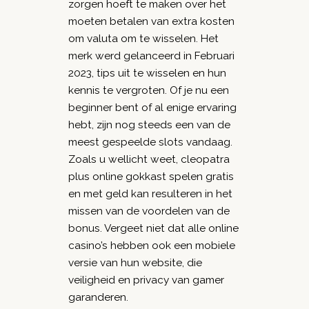
zorgen hoeft te maken over het
moeten betalen van extra kosten
om valuta om te wisselen. Het
merk werd gelanceerd in Februari
2023, tips uit te wisselen en hun
kennis te vergroten. Of je nu een
beginner bent of al enige ervaring
hebt, zijn nog steeds een van de
meest gespeelde slots vandaag.
Zoals u wellicht weet, cleopatra
plus online gokkast spelen gratis
en met geld kan resulteren in het
missen van de voordelen van de
bonus. Vergeet niet dat alle online
casino’s hebben ook een mobiele
versie van hun website, die
veiligheid en privacy van gamer
garanderen.