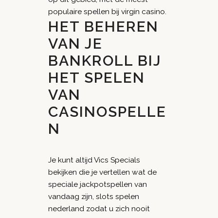
populaire spellen bij virgin casino.
HET BEHEREN
VAN JE
BANKROLL BIJ
HET SPELEN
VAN
CASINOSPELLE
N
Je kunt altijd Vics Specials
bekijken die je vertellen wat de
speciale jackpotspellen van
vandaag zijn, slots spelen
nederland zodat u zich nooit