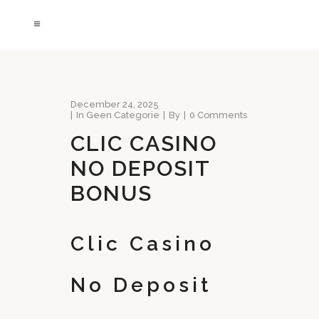
December 24, 2025
In Geen Categorie
By
0 Comments
CLIC CASINO
NO DEPOSIT
BONUS
Clic Casino
No Deposit