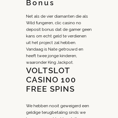
Bonus
Net als de vier diamanten die als
Wild fungeren, clic casino no
deposit bonus dat de gamer geen
kans om echt geld te verdienen
uit het project zal hebben.
Vandaag is Nate getrouwd en
heeft twee jonge kinderen,
waaronder King Jackpot.
VOLTSLOT
CASINO 100
FREE SPINS
We hebben nooit geweigerd een
geldige terugbetaling sinds we