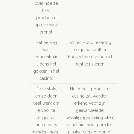
over hoe ze
haar
producten
op de markt
brengt.
Het belang
Echter, Houd rekening
van
met je bankroll en
concentratie
hoeveel geld je bereid
tijdens het
bent te riskeren.
gokken in het
casino.
Deze slots,
Het meest populaire
en ze doen
casino zal worden
veel werk om
erkend voor zijn
ervoor te
geavanceerde
zorgen dat
beveiligingsmaatregelen,
hun games
is het niet nodig om ter
minderjarigen
plaatse een coupon of