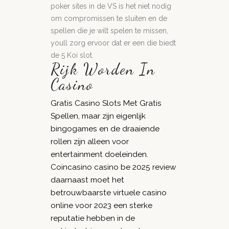
poker sites in de VS is het niet nodig
om compromissen te sluiten en de
spellen die je wilt spelen te missen,
youll zorg ervoor dat er een die biedt
de 5 Koi slot.
Rijk Worden In
Casino
Gratis Casino Slots Met Gratis
Spellen, maar zijn eigenlijk
bingogames en de draaiende
rollen zijn alleen voor
entertainment doeleinden.
Coincasino casino be 2025 review
daarnaast moet het
betrouwbaarste virtuele casino
online voor 2023 een sterke
reputatie hebben in de