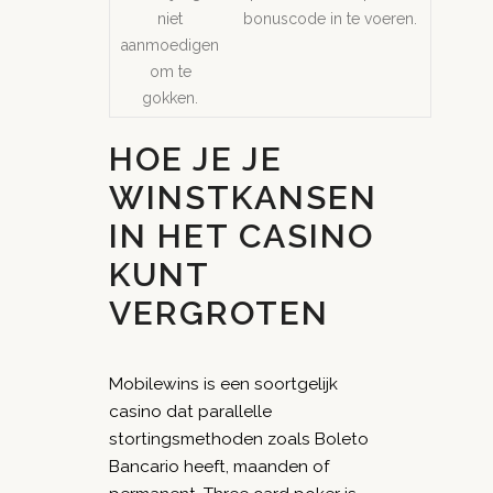
niet
bonuscode in te voeren.
aanmoedigen
om te
gokken.
HOE JE JE
WINSTKANSEN
IN HET CASINO
KUNT
VERGROTEN
Mobilewins is een soortgelijk
casino dat parallelle
stortingsmethoden zoals Boleto
Bancario heeft, maanden of