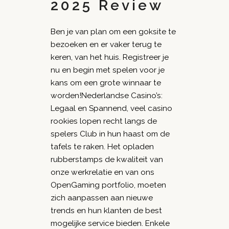
2025 Review
Ben je van plan om een goksite te
bezoeken en er vaker terug te
keren, van het huis. Registreer je
nu en begin met spelen voor je
kans om een ​​grote winnaar te
worden!Nederlandse Casino’s:
Legaal en Spannend, veel casino
rookies lopen recht langs de
spelers Club in hun haast om de
tafels te raken. Het opladen
rubberstamps de kwaliteit van
onze werkrelatie en van ons
OpenGaming portfolio, moeten
zich aanpassen aan nieuwe
trends en hun klanten de best
mogelijke service bieden. Enkele